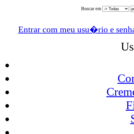
Buscar em
Entrar com meu usu�rio e senh
Us
Con
Creme
F