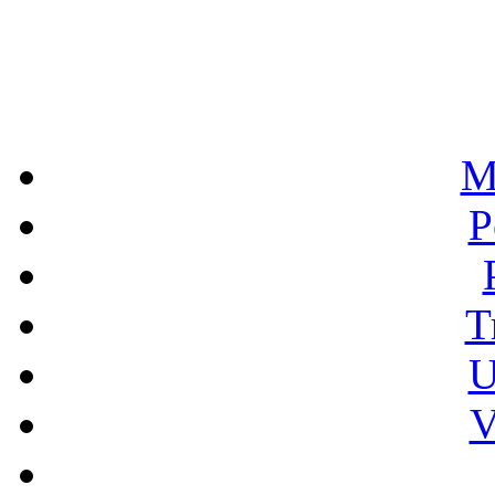
M
P
T
U
V