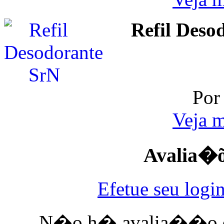
Refil Deso
Por
Veja m
Avalia�õe
Efetue seu login
N�o h� avalia��o de c