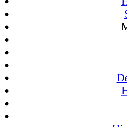
H
M
De
H