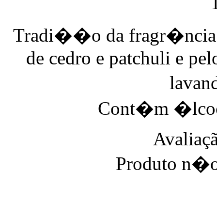
Tradi��o da fragr�ncia 
de cedro e patchuli e pel
lavan
Cont�m �lcool
Avaliaçã
Produto n�o 