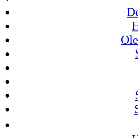
De
H
Ole