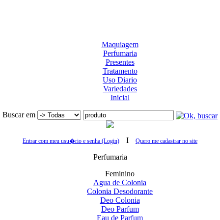
Maquiagem
Perfumaria
Presentes
Tratamento
Uso Diario
Variedades
Inicial
Buscar em
I
Entrar com meu usu�rio e senha (Login)
Quero me cadastrar no site
Perfumaria
Feminino
Agua de Colonia
Colonia Desodorante
Deo Colonia
Deo Parfum
Eau de Parfum